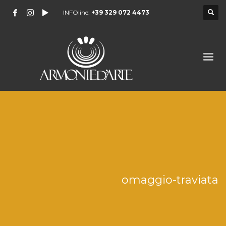
INFOline:
+39 329 072 4473
omaggio-traviata