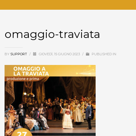
omaggio-traviata
BY
SUPPORT
/
GIOVEDÌ, 15 GIUGNO 2023
/
PUBLISHED IN