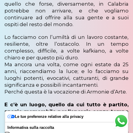
quello che forse, diversamente, in Calabria
potrebbe non arrivare, e che vogliamo
continuare ad offrire alla sua gente e a suoi
ospiti del resto del mondo.
Lo facciamo con l’umiltà di un lavoro costante,
resiliente, oltre l’ostacolo. In un tempo
complesso, difficile, a volte kafkiano, a volte
chiaro e per questo più duro.
Ma ancora una volta, come ogni estate da 25
anni, riaccendiamo la luce; e lo facciamo su
luoghi potenti, evocativi, catturanti, di grande
significanza e possibili incantamenti.
Perché questa è la vocazione di Armonie d’Arte.
E c’è un luogo, quello da cui tutto è partito,
spazio memorabile per l’energia senza tempo
Le tue preferenze relative alla privacy
che trasuda tra pietre millenarie e ulivi
secolari:
il Parco archeologico nazionale di
Informativa sulla raccolta
Scolacium
(Borgia – CZ , Calabria ) che