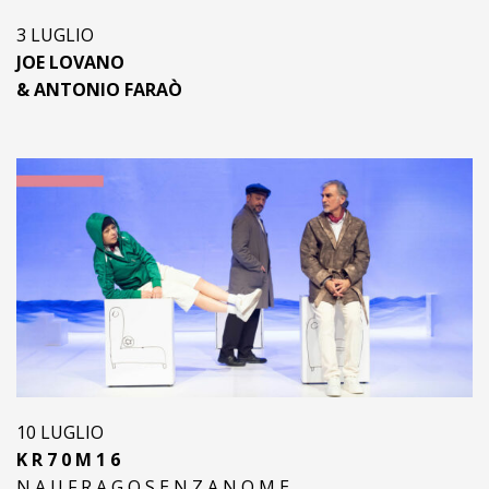
3 LUGLIO
JOE LOVANO
& ANTONIO FARAÒ
10 LUGLIO
K R 7 0 M 1 6
N A U F R A G O S E N Z A N O M E