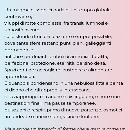
Un magma di segni ci parla di un tempo globale
controverso,
viluppi di rotte complesse, fra transiti luminosi e
sinuosità oscure,
sullo sfondo di un cielo azzurro sempre possibile,
dove tante sfere restano punti pieni, galleggianti
permanenze,
antichi e perduranti simboli di armonia, totalità,
perfezione, protezione, eternità, persino deitá.
Spazi certi per accogliere, custodire e alimentare
approdi sicuri.
E quando si condensano in una nebulosa fitta e densa
ci dicono che gli approdi si intersecano,
si sovrappongo, ma anche si distinguono, e non sono
destinazioni finali, ma pause temporanee,
pulsazioni e respiri, prima di nuove partenze, osmotici
rimandi verso nuove sfere, vicine e lontane.
Ma è anche un intreccio di forme che si muove come un