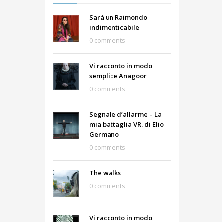
Sarà un Raimondo
indimenticabile
0 comments
Vi racconto in modo
semplice Anagoor
0 comments
Segnale d’allarme – La
mia battaglia VR. di Elio
Germano
0 comments
The walks
0 comments
Vi racconto in modo