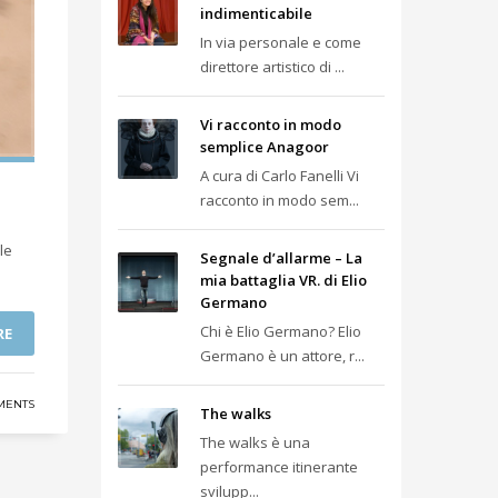
indimenticabile
In via personale e come
direttore artistico di ...
Vi racconto in modo
semplice Anagoor
A cura di Carlo Fanelli Vi
racconto in modo sem...
le
Segnale d’allarme – La
mia battaglia VR. di Elio
Germano
Chi è Elio Germano? Elio
RE
Germano è un attore, r...
MENTS
The walks
The walks è una
performance itinerante
svilupp...