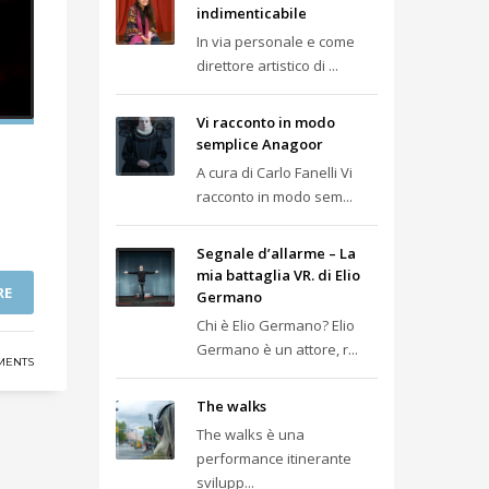
indimenticabile
In via personale e come
direttore artistico di ...
Vi racconto in modo
semplice Anagoor
A cura di Carlo Fanelli Vi
racconto in modo sem...
Segnale d’allarme – La
mia battaglia VR. di Elio
RE
Germano
Chi è Elio Germano? Elio
Germano è un attore, r...
MENTS
The walks
The walks è una
performance itinerante
svilupp...