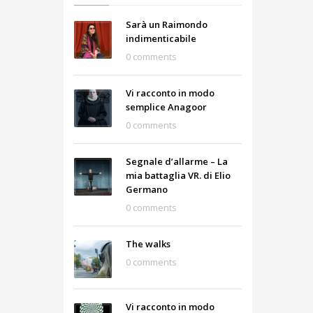
Sarà un Raimondo
indimenticabile
0 comments
Vi racconto in modo
semplice Anagoor
0 comments
Segnale d’allarme – La
mia battaglia VR. di Elio
Germano
0 comments
The walks
0 comments
Vi racconto in modo