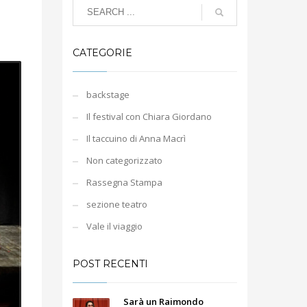
CATEGORIE
backstage
Il festival con Chiara Giordano
Il taccuino di Anna Macrì
Non categorizzato
Rassegna Stampa
sezione teatro
Vale il viaggio
POST RECENTI
Sarà un Raimondo