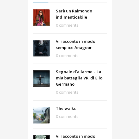
Sarà un Raimondo
indimenticabile
0 comments
Vi racconto in modo
semplice Anagoor
0 comments
Segnale d’allarme – La
mia battaglia VR. di Elio
Germano
0 comments
The walks
0 comments
Vi racconto in modo