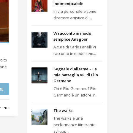
indimenticabile
In via personale e come
direttore artistico di ...
Vi racconto in modo
semplice Anagoor
A cura di Carlo Fanelli Vi
racconto in modo sem...
molto
ione
Segnale d’allarme – La
mia battaglia VR. di Elio
Germano
Chi è Elio Germano? Elio
RE
Germano è un attore, r...
MENTS
The walks
The walks è una
performance itinerante
svilupp...