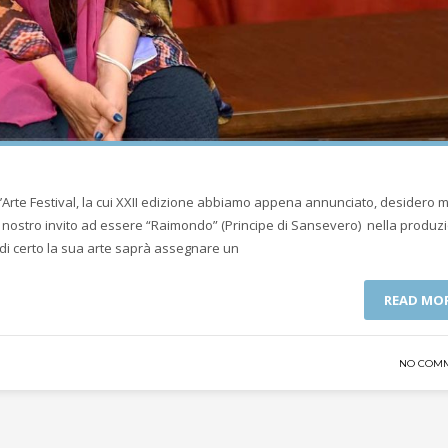
d’Arte Festival, la cui XXII edizione abbiamo appena annunciato, desidero 
 il nostro invito ad essere “Raimondo” (Principe di Sansevero) nella produz
i di certo la sua arte saprà assegnare un
READ MO
NO COM