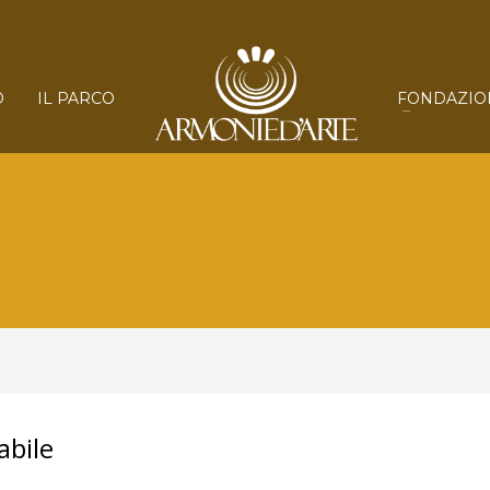
O
IL PARCO
FONDAZIO
abile