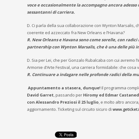
voce e occasionalmente la accompagno ancora adesso ne
sessantanni di carriera.
D. Ci parla della sua collaborazione con Wynton Marsalis, ch
coerente ed azzeccato fra New Orleans e l’Havana?
R. New Orleans e Havana sono come sorelle, con radici m
partnership con Wynton Marsalis, che è una delle più i
D. Sia per Lei, che per Gonzalo Rubalcaba con cui avremo l’
Armonie d’Arte Festival, una carriera formidabile: che cosa
R. Continuare a indagare nelle profonde radici della mu
Appuntamento a stasera, dunque!
Il programma comple
David Garret
, passando per
Hiromy ed Edmar Castaneda 
con Alessandro Preziosi il 25 luglio
, e molto altro ancora
aggiornamento. Ticketing sul circuito sicuro di
www.geticket.i