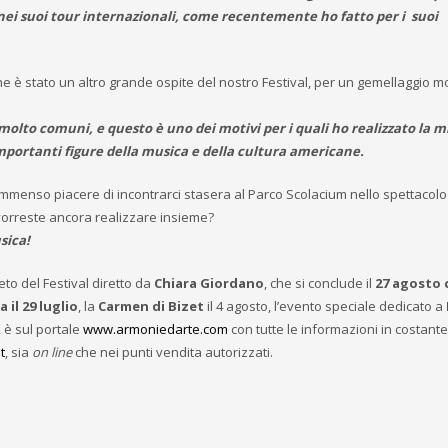
i suoi tour internazionali, come recentemente ho fatto per i suoi
e è stato un altro grande ospite del nostro Festival, per un gemellaggio m
olto comuni, e questo è uno dei motivi per i quali ho realizzato la m
mportanti figure della musica e della cultura americane.
immenso piacere di incontrarci stasera al Parco Scolacium nello spettacolo
 vorreste ancora realizzare insieme?
sica!
to del Festival diretto da
Chiara Giordano​
, che si conclude il
27 agosto 
il 29 luglio
, la
Carmen di Bizet
il 4 agosto, l’evento speciale dedicato a
, è sul portale
www.armoniedarte.com
con tutte le informazioni in costante
t
, sia
on line
che nei punti vendita autorizzati.