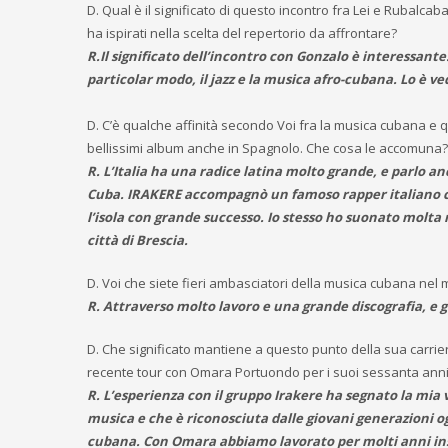
D. Qual è il significato di questo incontro fra Lei e Rubalcaba,
ha ispirati nella scelta del repertorio da affrontare?
R.Il significato dell’incontro con Gonzalo è interessante
particolar modo, il jazz e la musica afro-cubana. Lo è ve
D. C’è qualche affinità secondo Voi fra la musica cubana e 
bellissimi album anche in Spagnolo. Che cosa le accomuna?
R. L’Italia ha una radice latina molto grande, e parlo a
Cuba. IRAKERE accompagnò un famoso rapper italiano che
l’isola con grande successo. Io stesso ho suonato molta 
città di Brescia.
D. Voi che siete fieri ambasciatori della musica cubana nel 
R. Attraverso molto lavoro e una grande discografia, e
D. Che significato mantiene a questo punto della sua carrier
recente tour con Omara Portuondo per i suoi sessanta anni 
R. L’esperienza con il gruppo Irakere ha segnato la mia
musica e che è riconosciuta dalle giovani generazioni 
cubana. Con Omara abbiamo lavorato per molti anni ins