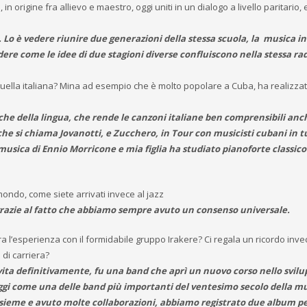
 in origine fra allievo e maestro, oggi uniti in un dialogo a livello paritario, 
. Lo è vedere riunire due generazioni della stessa scuola, la musica in
dere come le idee di due stagioni diverse confluiscono nella stessa rad
quella italiana? Mina ad esempio che è molto popolare a Cuba, ha realizzat
nche della lingua, che rende le canzoni italiane ben comprensibili anc
 si chiama Jovanotti, e Zucchero, in Tour con musicisti cubani in t
musica di Ennio Morricone e mia figlia ha studiato pianoforte classico
mondo, come siete arrivati invece al jazz
 grazie al fatto che abbiamo sempre avuto un consenso universale.
a l’esperienza con il formidabile gruppo Irakere? Ci regala un ricordo inve
di carriera?
 vita definitivamente, fu una band che aprì un nuovo corso nello svilu
oggi come una delle band più importanti del ventesimo secolo della m
ieme e avuto molte collaborazioni, abbiamo registrato due album pe