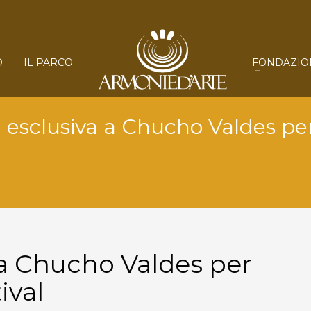
O
IL PARCO
FONDAZIO
a esclusiva a Chucho Valdes pe
a a Chucho Valdes per
ival