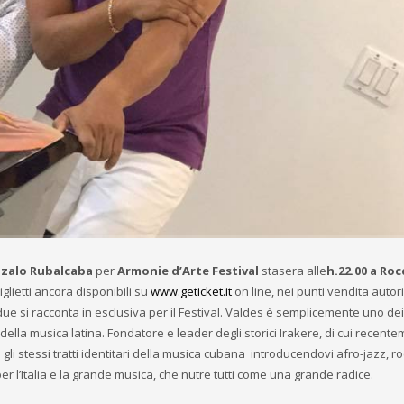
zalo Rubalcaba
per
Armonie d’Arte Festival
stasera
alle
h.22.00 a Roc
glietti ancora disponibili su
www.geticket.it
on line, nei punti vendita autor
due si racconta in esclusiva per il Festival. Valdes è semplicemente uno dei
della musica latina. Fondatore e leader degli storici Irakere, di cui recent
gli stessi tratti identitari della musica cubana introducendovi afro-jazz, ro
per l’Italia e la grande musica, che nutre tutti come una grande radice.