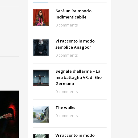
Sarà un Raimondo
indimenticabile
0 comments
Vi racconto in modo
semplice Anagoor
0 comments
Segnale d’allarme – La
mia battaglia VR. di Elio
Germano
0 comments
The walks
0 comments
Vi racconto in modo