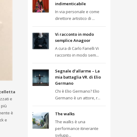
indimenticabile
In via personale e come
direttore artistico di ...
Vi racconto in modo
semplice Anagoor
A cura di Carlo Fanelli Vi
racconto in modo sem...
Segnale d’allarme – La
mia battaglia VR. di Elio
Germano
Chi è Elio Germano? Elio
celletta
Germano è un attore, r...
izzati e
 più
emente è
The walks
ck e
The walks è una
performance itinerante
svilupp...