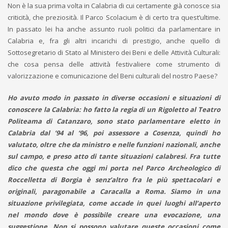
Non è la sua prima volta in Calabria di cui certamente già conosce sia
criticità, che preziosità. Il Parco Scolacium è di certo tra quest’ultime.
In passato lei ha anche assunto ruoli politici da parlamentare in
Calabria e, fra gli altri incarichi di prestigio, anche quello di
Sottosegretario di Stato al Ministero dei Beni e delle Attività Culturali:
che cosa pensa delle attività festivaliere come strumento di
valorizzazione e comunicazione del Beni culturali del nostro Paese?
Ho avuto modo in passato in diverse occasioni e situazioni di
conoscere la Calabria: ho fatto la regia di un Rigoletto al Teatro
Politeama di Catanzaro, sono stato parlamentare eletto in
Calabria dal ’94 al ‘96, poi assessore a Cosenza, quindi ho
valutato, oltre che da ministro e nelle funzioni nazionali, anche
sul campo, e preso atto di tante situazioni calabresi. Fra tutte
dico che questa che oggi mi porta nel Parco Archeologico di
Roccelletta di Borgia è senz’altro fra le più spettacolari e
originali, paragonabile a Caracalla a Roma. Siamo in una
situazione privilegiata, come accade in quei luoghi all’aperto
nel mondo dove è possibile creare una evocazione, una
suggestione. Non si possono valutare queste occasioni come