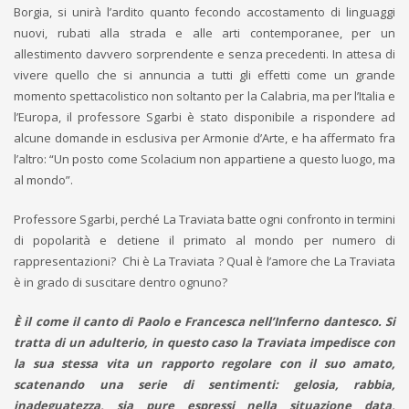
Borgia, si unirà l’ardito quanto fecondo accostamento di linguaggi
nuovi, rubati alla strada e alle arti contemporanee, per un
allestimento davvero sorprendente e senza precedenti. In attesa di
vivere quello che si annuncia a tutti gli effetti come un grande
momento spettacolistico non soltanto per la Calabria, ma per l’Italia e
l’Europa, il professore Sgarbi è stato disponibile a rispondere ad
alcune domande in esclusiva per Armonie d’Arte, e ha affermato fra
l’altro: “Un posto come Scolacium non appartiene a questo luogo, ma
al mondo”.
Professore Sgarbi, perché La Traviata batte ogni confronto in termini
di popolarità e detiene il primato al mondo per numero di
rappresentazioni? Chi è La Traviata ? Qual è l’amore che La Traviata
è in grado di suscitare dentro ognuno?
È il come il canto di Paolo e Francesca nell’Inferno dantesco. Si
tratta di un adulterio, in questo caso la Traviata impedisce con
la sua stessa vita un rapporto regolare con il suo amato,
scatenando una serie di sentimenti: gelosia, rabbia,
inadeguatezza, sia pure espressi nella situazione data,