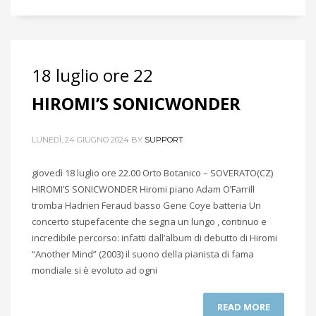
18 luglio ore 22
HIROMI’S SONICWONDER
LUNEDÌ, 24 GIUGNO 2024
BY
SUPPORT
giovedì 18 luglio ore 22.00 Orto Botanico – SOVERATO(CZ)
HIROMI’S SONICWONDER Hiromi piano Adam O’Farrill
tromba Hadrien Feraud basso Gene Coye batteria Un
concerto stupefacente che segna un lungo , continuo e
incredibile percorso: infatti dall’album di debutto di Hiromi
“Another Mind” (2003) il suono della pianista di fama
mondiale si è evoluto ad ogni
READ MORE