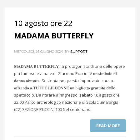
10 agosto ore 22
MADAMA BUTTERFLY
MERCOLEDÌ, 26 GIUGNO 2024
BY
SUPPORT
𝐌𝐀𝐃𝐀𝐌𝐀 𝐁𝐔𝐓𝐓𝐄𝐑𝐅𝐋𝐘, la protagonista di una delle opere
piu famose e amate di Giacomo Puccini, 𝐞́ 𝐮𝐧 𝐬𝐢𝐦𝐛𝐨𝐥𝐨 𝐝𝐢
𝐝𝐨𝐧𝐧𝐚 𝐚𝐛𝐮𝐬𝐚𝐭𝐚. Sosteniamo questa importante causa
𝐨𝐟𝐟𝐫𝐞𝐧𝐝𝐨 𝐚 𝐓𝐔𝐓𝐓𝐄 𝐋𝐄 𝐃𝐎𝐍𝐍𝐄 𝐮𝐧 𝐛𝐢𝐠𝐥𝐢𝐞𝐭𝐭𝐨 𝐠𝐫𝐚𝐭𝐮𝐢𝐭𝐨 dello
spettacolo. Da ritirare all’ingresso. sabato 10 agosto ore
22.00 Parco archeologico nazionale di Scolacium Borgia
(CZ) SEZIONE PUCCINI 100 Nel centenario
READ MORE