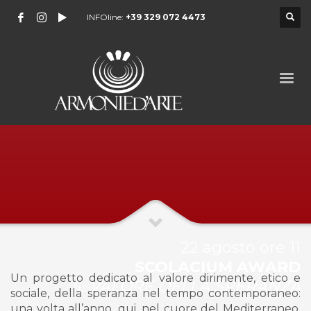
INFOline:
+39 329 072 4473
22 agosto ore 11
SCOLACIUM AWARD
Un progetto dedicato al valore dirimente, etico e
IL VALORE DELLA SPERANZA
sociale, della speranza nel tempo contemporaneo:
una volta all’anno, qui, nel cuore del Mediterraneo,