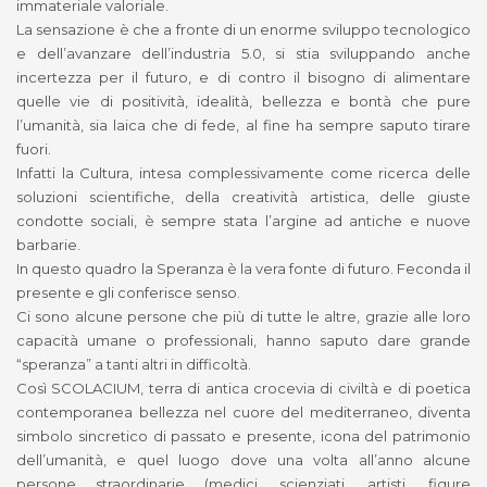
immateriale valoriale.
La sensazione è che a fronte di un enorme sviluppo tecnologico
e dell’avanzare dell’industria 5.0, si stia sviluppando anche
incertezza per il futuro, e di contro il bisogno di alimentare
quelle vie di positività, idealità, bellezza e bontà che pure
l’umanità, sia laica che di fede, al fine ha sempre saputo tirare
fuori.
Infatti la Cultura, intesa complessivamente come ricerca delle
soluzioni scientifiche, della creatività artistica, delle giuste
condotte sociali, è sempre stata l’argine ad antiche e nuove
barbarie.
In questo quadro la Speranza è la vera fonte di futuro. Feconda il
presente e gli conferisce senso.
Ci sono alcune persone che più di tutte le altre, grazie alle loro
capacità umane o professionali, hanno saputo dare grande
“speranza” a tanti altri in difficoltà.
Così SCOLACIUM, terra di antica crocevia di civiltà e di poetica
contemporanea bellezza nel cuore del mediterraneo, diventa
simbolo sincretico di passato e presente, icona del patrimonio
dell’umanità, e quel luogo dove una volta all’anno alcune
persone straordinarie (medici, scienziati, artisti, figure