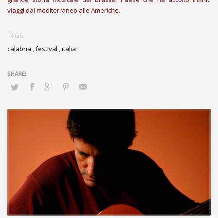
viaggi dal mediterraneo alle Americhe.
TAGS
calabria
,
festival
,
italia