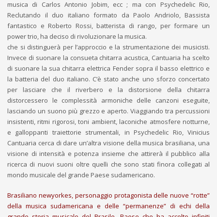
musica di Carlos Antonio Jobim, ecc ; ma con Psychedelic Rio,
Reclutando il duo italiano formato da Paolo Andriolo, Bassista
fantastico e Roberto Rossi, batterista di rango, per formare un
power trio, ha deciso di rivoluzionare la musica.
che si distinguerà per l’approccio e la strumentazione dei musicisti.
Invece di suonare la consueta chitarra acustica, Cantuaria ha scelto
di suonare la sua chitarra elettrica Fender sopra il basso elettrico e
la batteria del duo italiano. C’è stato anche uno sforzo concertato
per lasciare che il riverbero e la distorsione della chitarra
distorcessero le complessità armoniche delle canzoni eseguite,
lasciando un suono più grezzo e aperto. Viaggiando tra percussioni
insistenti, ritmi rigorosi, toni ambient, laconiche atmosfere notturne,
e galloppanti traiettorie strumentali, in Psychedelic Rio, Vinicius
Cantuaria cerca di dare un’altra visione della musica brasiliana, una
visione di intensità e potenza insieme che attirerà il pubblico alla
ricerca di nuovi suoni oltre quelli che sono stati finora collegati al
mondo musicale del grande Paese sudamericano.
Brasiliano newyorkes, personaggio protagonista delle nuove “rotte”
della musica sudamericana e delle “permanenze” di echi della
grande storia musicale del Brasile, Paese che ha accolto infiniti