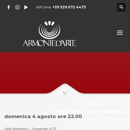
INFOline:
+39 329 072 4473
4 agosto ore 22
VINICIUS CANTUARIA
domenica 4 agosto ore 22.00
PSYCHEDELICO RIO
Orto Botanico – Soverato (CZ)