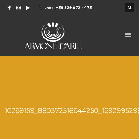
INFOline:
+39 329 072 4473
10269159_880372518644250_169299529