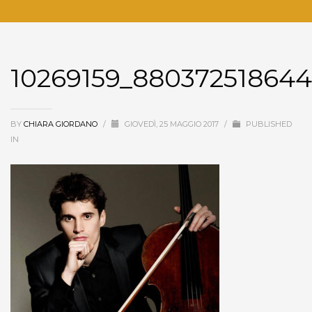
10269159_88037251864
BY
CHIARA GIORDANO
/
GIOVEDÌ, 25 MAGGIO 2017
/
PUBLISHED
IN