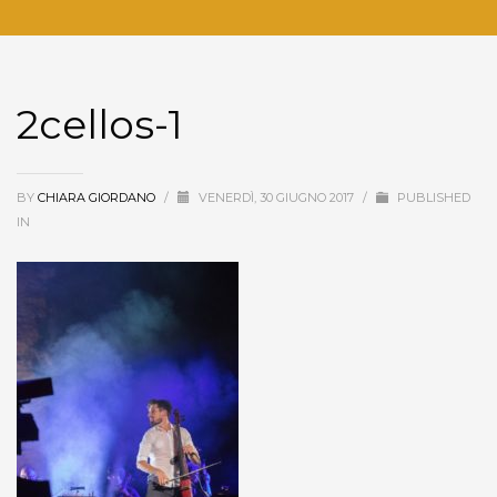
2cellos-1
BY
CHIARA GIORDANO
/
VENERDÌ, 30 GIUGNO 2017
/
PUBLISHED
IN