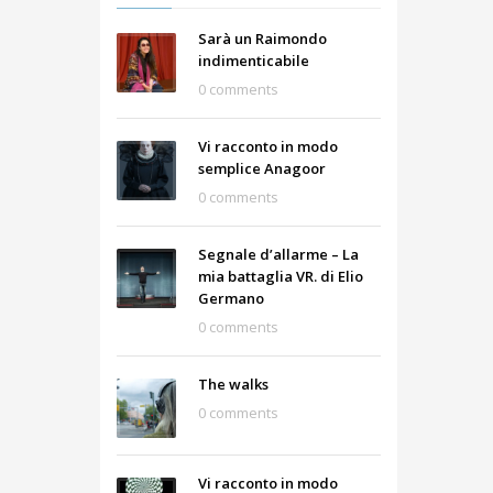
Sarà un Raimondo
indimenticabile
0 comments
Vi racconto in modo
semplice Anagoor
0 comments
Segnale d’allarme – La
mia battaglia VR. di Elio
Germano
0 comments
The walks
0 comments
Vi racconto in modo