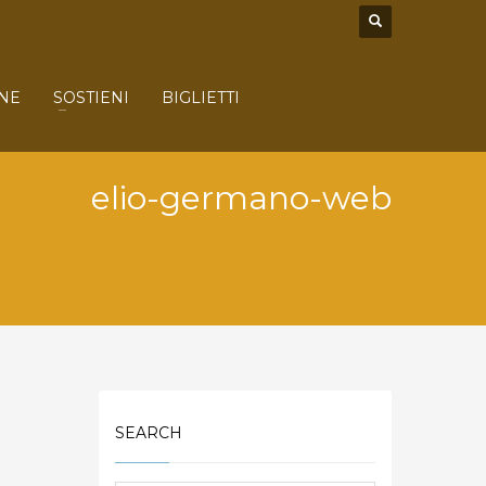
NE
SOSTIENI
BIGLIETTI
elio-germano-web
SEARCH