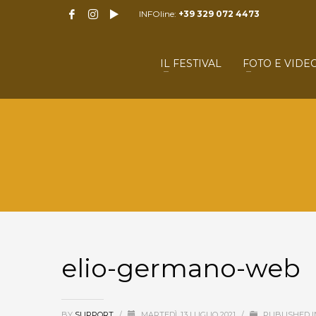
INFOline:
+39 329 072 4473
IL FESTIVAL
FOTO E VIDE
elio-germano-web
BY
SUPPORT
/
MARTEDÌ, 13 LUGLIO 2021
/
PUBLISHED I