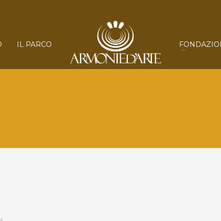
O
IL PARCO
FONDAZIO
N