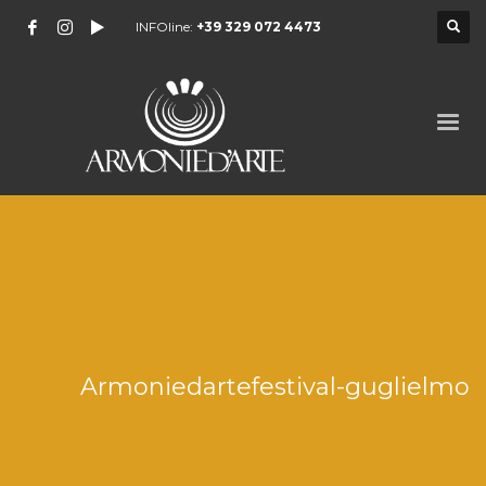
INFOline:
+39 329 072 4473
Armoniedartefestival-guglielmo