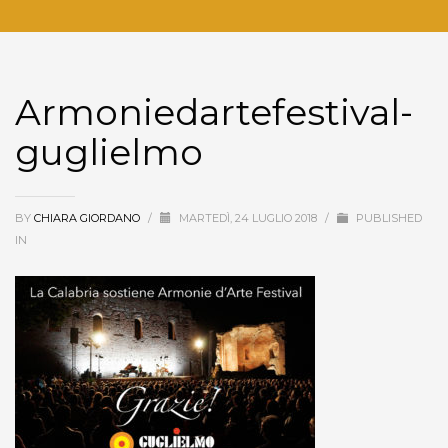
Armoniedartefestival-
guglielmo
BY
CHIARA GIORDANO
/
MARTEDÌ, 24 LUGLIO 2018
/
PUBLISHED
IN