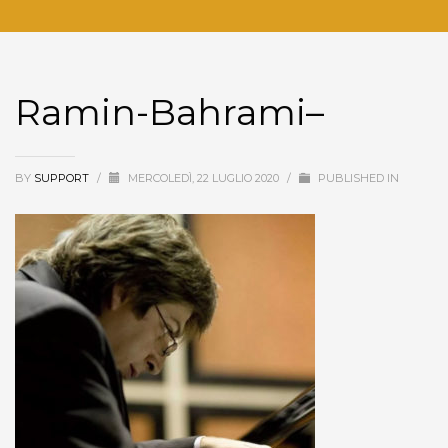
Ramin-Bahrami–
BY
SUPPORT
/
MERCOLEDÌ, 22 LUGLIO 2020
/
PUBLISHED IN