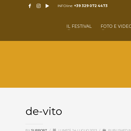
INFOline:
+39 329 072 4473
IL FESTIVAL
FOTO E VIDE
de-vito
BY
SUPPORT
/
LUNEDÌ, 24 LUGLIO 2023
/
PUBLISHED I