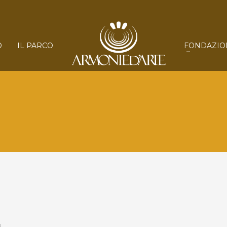
O
IL PARCO
FONDAZIO
N