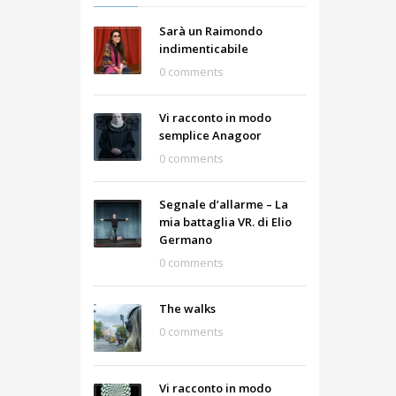
Sarà un Raimondo
indimenticabile
0 comments
Vi racconto in modo
semplice Anagoor
0 comments
Segnale d’allarme – La
mia battaglia VR. di Elio
Germano
0 comments
The walks
0 comments
Vi racconto in modo