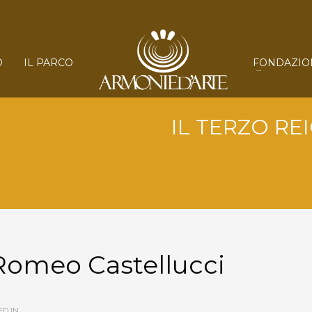
O
IL PARCO
FONDAZIO
IL TERZO REI
Romeo Castellucci
D IN