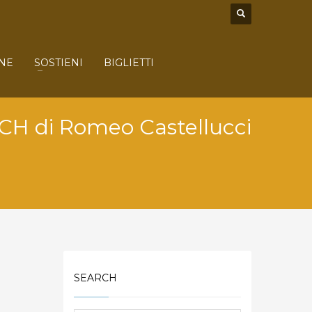
NE
SOSTIENI
BIGLIETTI
CH di Romeo Castellucci
SEARCH