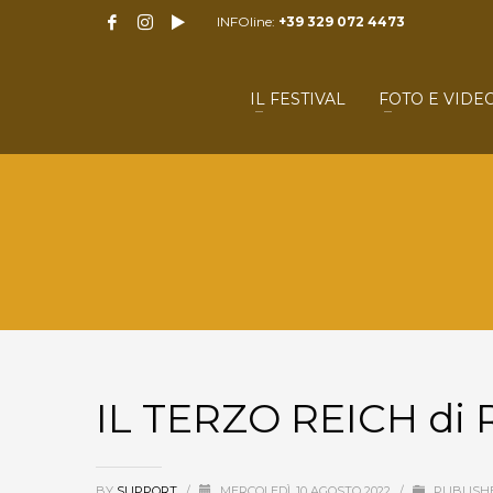
INFOline:
+39 329 072 4473
IL FESTIVAL
FOTO E VIDE
IL TERZO REICH di 
BY
SUPPORT
/
MERCOLEDÌ, 10 AGOSTO 2022
/
PUBLISHE