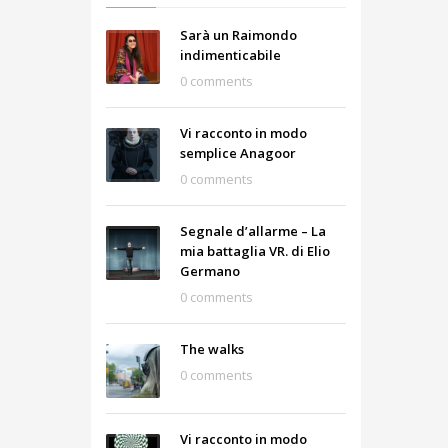
Sarà un Raimondo
indimenticabile
0 comments
Vi racconto in modo
semplice Anagoor
0 comments
Segnale d’allarme – La
mia battaglia VR. di Elio
Germano
0 comments
The walks
0 comments
Vi racconto in modo