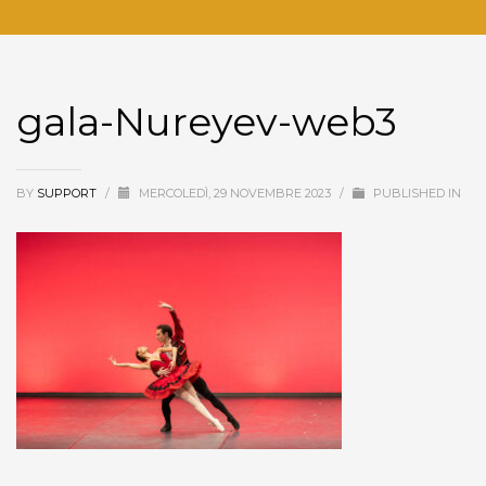
gala-Nureyev-web3
BY
SUPPORT
/
MERCOLEDÌ, 29 NOVEMBRE 2023
/
PUBLISHED IN