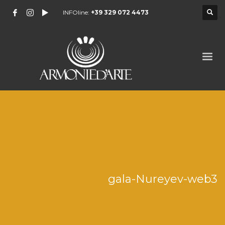
INFOline:
+39 329 072 4473
gala-Nureyev-web3