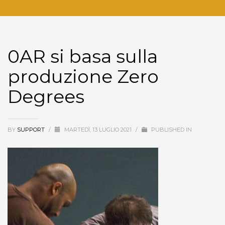
0AR si basa sulla
produzione Zero
Degrees
BY
SUPPORT
/
MARTEDÌ, 13 LUGLIO 2021
/
PUBLISHED IN