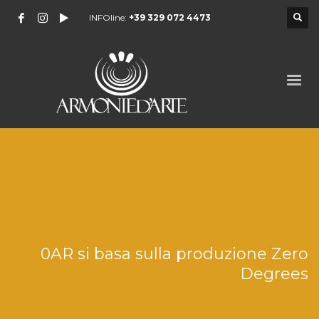
INFOline:
+39 329 072 4473
0AR si basa sulla produzione Zero
Degrees