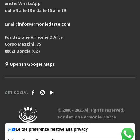
anche WhatsApp
dalle 9 alle 13 e dalle 15 alle 19
Email:
info@armoniedarte.com
Fondazione Armonie D'Arte
Corso Mazzini, 75
88021 Borgia (CZ)
Open in Google Maps
GET SOCIAL
© 2000 -
2026 All rights reserved.
Fondazione Armonie D'Arte
P.Iva 3416420796
Le tue preferenze relative alla privacy
design by
Creadiva
.