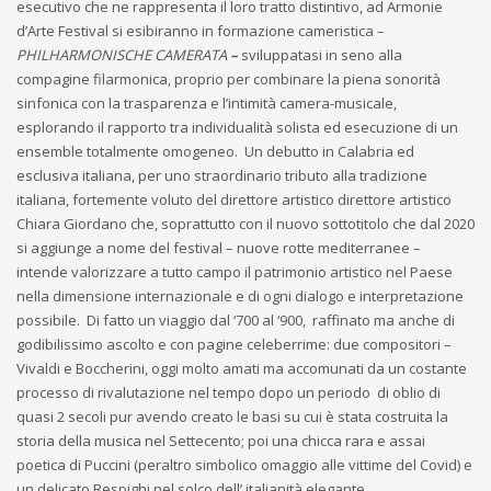
esecutivo che ne rappresenta il loro tratto distintivo, ad Armonie
d’Arte Festival si esibiranno in formazione cameristica –
PHILHARMONISCHE CAMERATA
–
sviluppatasi in seno alla
compagine filarmonica, proprio per combinare la piena sonorità
sinfonica con la trasparenza e l’intimità camera-musicale,
esplorando il rapporto tra individualità solista ed esecuzione di un
ensemble totalmente omogeneo. Un debutto in Calabria ed
esclusiva italiana, per uno straordinario tributo alla tradizione
italiana, fortemente voluto del direttore artistico direttore artistico
Chiara Giordano che, soprattutto con il nuovo sottotitolo che dal 2020
si aggiunge a nome del festival – nuove rotte mediterranee –
intende valorizzare a tutto campo il patrimonio artistico nel Paese
nella dimensione internazionale e di ogni dialogo e interpretazione
possibile. Di fatto un viaggio dal ‘700 al ‘900, raffinato ma anche di
godibilissimo ascolto e con pagine celeberrime: due compositori –
Vivaldi e Boccherini, oggi molto amati ma accomunati da un costante
processo di rivalutazione nel tempo dopo un periodo di oblio di
quasi 2 secoli pur avendo creato le basi su cui è stata costruita la
storia della musica nel Settecento; poi una chicca rara e assai
poetica di Puccini (peraltro simbolico omaggio alle vittime del Covid) e
un delicato Respighi nel solco dell’ italianità elegante.