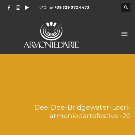
INFOline:
+39 329 072 4473
Dee-Dee-Bridgewater-Locri-
armoniedartefestival-20