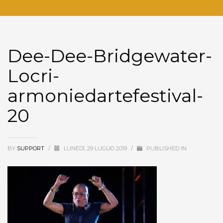
Dee-Dee-Bridgewater-
Locri-
armoniedartefestival-
20
BY
SUPPORT
/
LUNEDÌ, 29 LUGLIO 2019
/
PUBLISHED IN