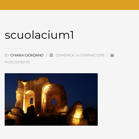
scuolacium1
BY
CHIARA GIORDANO
/
DOMENICA, 14 GENNAIO 2018
/
PUBLISHED IN