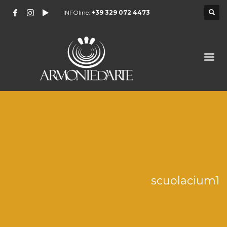
INFOline:
+39 329 072 4473
scuolacium1