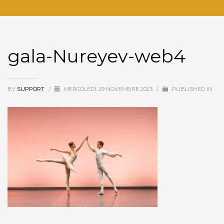
gala-Nureyev-web4
BY
SUPPORT
/
MERCOLEDÌ, 29 NOVEMBRE 2023
/
PUBLISHED IN