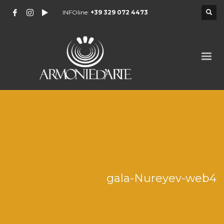
INFOline:
+39 329 072 4473
gala-Nureyev-web4