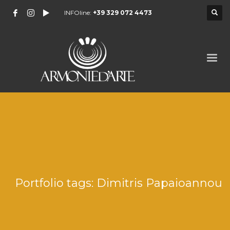
INFOline:
+39 329 072 4473
Portfolio tags: Dimitris Papaioannou