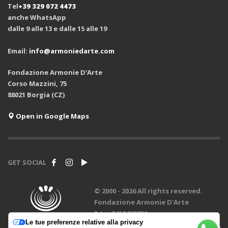
Tel
+39 329 072 4473
anche WhatsApp
dalle 9 alle 13 e dalle 15 alle 19
Email:
info@armoniedarte.com
Fondazione Armonie D'Arte
Corso Mazzini, 75
88021 Borgia (CZ)
Open in Google Maps
GET SOCIAL
© 2000 -
2026 All rights reserved.
Fondazione Armonie D'Arte
P.Iva 3416420796
Le tue preferenze relative alla privacy
design by
Creadiva
.