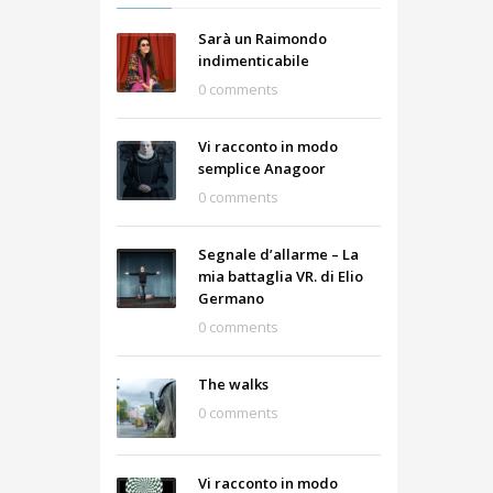
Sarà un Raimondo
indimenticabile
0 comments
Vi racconto in modo
semplice Anagoor
0 comments
Segnale d’allarme – La
mia battaglia VR. di Elio
Germano
0 comments
The walks
0 comments
Vi racconto in modo