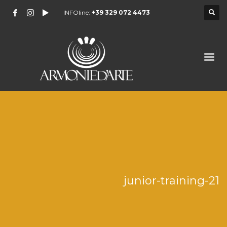
INFOline:
+39 329 072 4473
junior-training-21