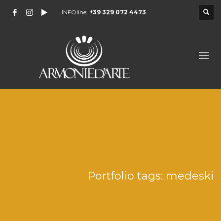
INFOline:
+39 329 072 4473
Portfolio tags: medeski