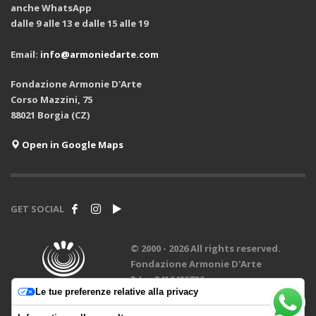
anche WhatsApp
dalle 9 alle 13 e dalle 15 alle 19
Email:
info@armoniedarte.com
Fondazione Armonie D'Arte
Corso Mazzini, 75
88021 Borgia (CZ)
Open in Google Maps
GET SOCIAL
© 2000 -
2026 All rights reserved.
Fondazione Armonie D'Arte
P.Iva 3416420796
Le tue preferenze relative alla privacy
design by
Creadiva
.