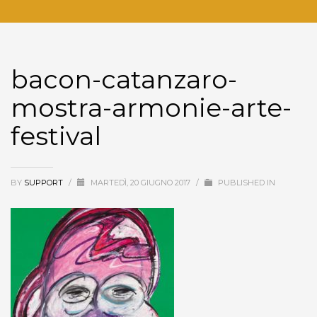
bacon-catanzaro-
mostra-armonie-arte-
festival
BY
SUPPORT
/
MARTEDÌ, 20 GIUGNO 2017
/
PUBLISHED IN