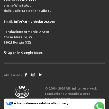
Tel
+39 329 072 4473
anche WhatsApp
dalle 9 alle 13 e dalle 15 alle 19
Email:
info@armoniedarte.com
Fondazione Armonie D'Arte
Corso Mazzini, 75
88021 Borgia (CZ)
Open in Google Maps
GET SOCIAL
© 2000 -
2026 All rights reserved.
Fondazione Armonie D'Arte
P.Iva 3416420796
Le tue preferenze relative alla privacy
design by
Creadiva
.