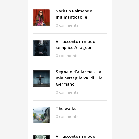
Sarà un Raimondo
indimenticabile
0 comments
Vi racconto in modo
semplice Anagoor
0 comments
Segnale d’allarme – La
mia battaglia VR. di Elio
Germano
0 comments
The walks
0 comments
Vi racconto in modo