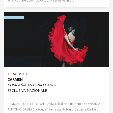
what you are 20th nuovo tour – esclusiva in C...
13 AGOSTO
CARMEN
COMPAÑÍA ANTONIO GADES
ESCLUSIVA NAZIONALE
ARMONIE D’ARTE FESTIVAL CARMEN balletto flamenco COMPAÑÍA
ANTONIO GADES Coreografia e regia: Antonio Gades e Carlos ...