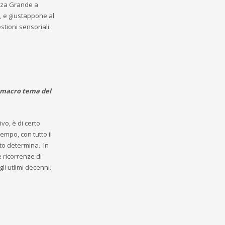
azza Grande a
e, e giustappone al
stioni sensoriali.
l macro tema del
vo, è di certo
empo, con tutto il
to determina. In
e ricorrenze di
li utlimi decenni.