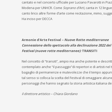
cantato e nel concerto ufficiale per Luciano Pavarotti in Pi
Modena per UNHCR. Come
Soprano d’Arti
, canta in 12 lingu
canto lirico altre forme d’arte come recitazione, mimo, sugge
Ha inciso per DECCA
Armonie d’Arte Festival
– Nuove Rotte mediterranee
Connessione dello spettacolo alla declinazione 2022 de
Festival (nuove rotte mediterranee):
TRANSITI
Nel concetto di “transiti”, ampio ma anche potente e descritti
contemplato anche “il passaggio”di repertori e di artisti nel t
bagaglio di permanenze e mutevolezze che il tempo appun
tal senso si colloca la scelta del Festival di omaggiare alcun
personaggi che hanno segnato la storia artistica italiana deg
il direttore artistico – Chiara Giordano