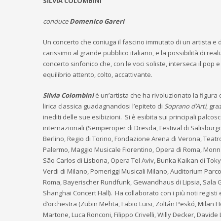
SILVIA COLOMBINI
conduce
Domenico Gareri
Un concerto che coniuga il fascino immutato di un artista e 
carissimo al grande pubblico italiano, e la possibilità di real
concerto sinfonico che, con le voci soliste, interseca il pop e 
equilibrio attento, colto, accattivante.
Silvia Colombini
è un’artista che ha rivoluzionato la figura
lirica classica guadagnandosi l’epiteto di
Soprano d’Arti
, gra
inediti delle sue esibizioni. Si è esibita sui principali palcosc
internazionali (Semperoper di Dresda, Festival di Salisburg
Berlino, Regio di Torino, Fondazione Arena di Verona, Teat
Palermo, Maggio Musicale Fiorentino, Opera di Roma, Monna
São Carlos di Lisbona, Opera Tel Aviv, Bunka Kaikan di Toky
Verdi di Milano, Pomeriggi Musicali Milano, Auditorium Parco
Roma, Bayerischer Rundfunk, Gewandhaus di Lipsia, Sala G
Shanghai Concert Hall). Ha collaborato con i più noti registi e
d’orchestra (Zubin Mehta, Fabio Luisi, Zoltán Peskó, Milan H
Martone, Luca Ronconi, Filippo Crivelli, Willy Decker, Davide