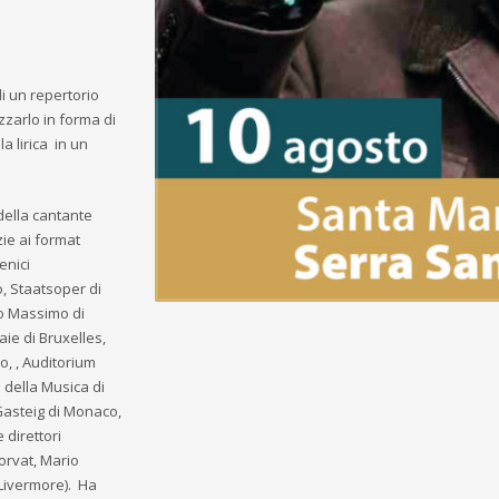
di un repertorio
izzarlo in forma di
la lirica in un
 della cantante
zie ai format
enici
o, Staatsoper di
ro Massimo di
ie di Bruxelles,
o, , Auditorium
 della Musica di
asteig di Monaco,
 direttori
orvat, Mario
 Livermore). Ha