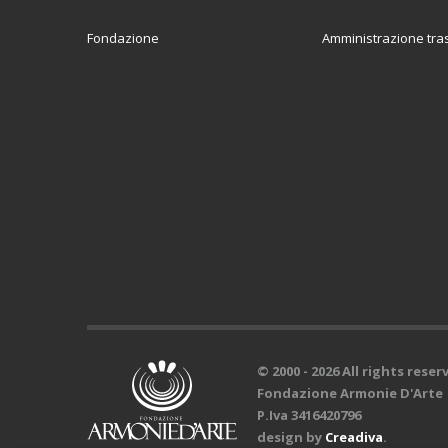
Fondazione
Amministrazione tra
© 2000 -
2026 All rights reser
Fondazione Armonie D'Arte
P.Iva 3416420796
design by
Creadiva
.