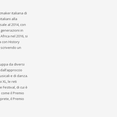
maker italiana di
taliani alla
sale al 2014, con
 generazioni in
frica nel 2016, si
a con History
a scrivendo un
luppa da diversi
 dall’approccio
musicali e di danza.
 XL, le reti
 Festival, di cui è
i come il Premio
prete, il Premio