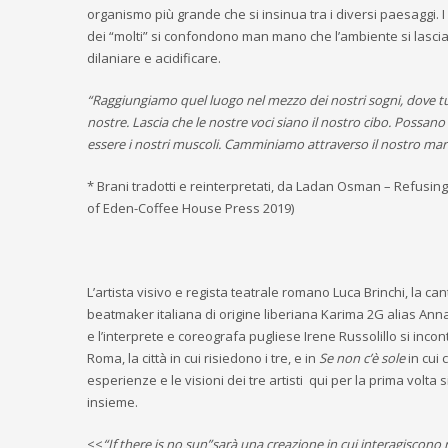
organismo più grande che si insinua tra i diversi paesaggi. I 
dei “molti” si confondono man mano che l’ambiente si lascia
dilaniare e acidificare.
“Raggiungiamo quel luogo nel mezzo dei nostri sogni, dove tu
nostre. Lascia che le nostre voci siano il nostro cibo. Possano 
essere i nostri muscoli. Camminiamo attraverso il nostro mar
* Brani tradotti e reinterpretati, da Ladan Osman – Refusing
of Eden-Coffee House Press 2019)
L’artista visivo e regista teatrale romano Luca Brinchi, la ca
beatmaker italiana di origine liberiana Karima 2G alias An
e l’interprete e coreografa pugliese Irene Russolillo si inco
Roma, la città in cui risiedono i tre, e in
Se non c’è sole
in cui
esperienze e le visioni dei tre artisti qui per la prima volta 
insieme.
<<
“If there is no sun”sarà una creazione in cui interagiscono 