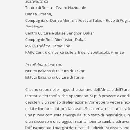
sostenuto da
Teatro di Roma – Teatro Nazionale
Danza Urbana,
Compagnia di Danza Menhir / Festival Talos – Ruvo di Pugli
Residenze
Centro Culturale Blaise Senghor, Dakar
Compagnie 5me Dimension, Dakar
MADA Théâtre, Tataouine
PARC Centro di ricerca sulle arti dello spettacolo, Firenze
In collaborazione con
Istituto Italiano di Cultura di Dakar
Istituto Italiano di Cultura di Tunisi
Ci sono crepe nelle lingue che parlano dell’Africa e dell’Euro
territori e dei confini che opprimono. Si può provare a cond
desideri. E un senso di alienazione. Vorrebbero vedere ricon
diritti e liberarsi dai loro fantasmi. Sulla terra, nel mare, tra 
una nuova comunità emerge dal suo stato di invisibilità. E in
è un discorso e un viaggio, in cui l’ambiente cambia attrave
l’offuscamento. I margini dei ritratti di individui si dissolvo