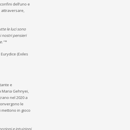
confini dell’uno e
 attraversare,
tte le luci sono
i nostri pensieri
e.
“*
 Eurydice (Exiles
ntante e
na Maria Gehnyei,
ntrano nel 2020 a
 convergono le
si mettono in gioco
nozioni e intuizioni