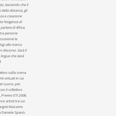
io, lasciando che il
della distanza, gli
za e creazione
 l’esigenza di
arlare di Africa,
 tra persone
iscussione la
ogi alla ricerca
n discorso. Sarà il
 lingue che darà
i
attivo sulla scena
 virtuali in cui
del suono, per
on il collettivo
 Premio ETI 2008,
i artisti tra cui
 registi Massimo
sta Daniele Spanò.