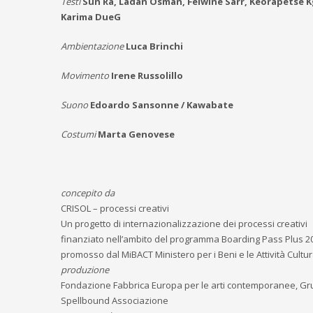
Testi
Sun Ra, Ladan Osman, Felwine Sarr, Keorapetse Kg
Karima DueG
Ambientazione
Luca Brinchi
Movimento
Irene Russolillo
Suono
Edoardo Sansonne / Kawabate
Costumi
Marta Genovese
concepito da
CRISOL – processi creativi
Un progetto di internazionalizzazione dei processi creativi
finanziato nell’ambito del programma Boarding Pass Plus 2
promosso dal MiBACT Ministero per i Beni e le Attività Cultur
produzione
Fondazione Fabbrica Europa per le arti contemporanee, G
Spellbound Associazione