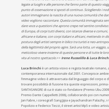
legate ai luoghi e alle persone che fanno parte di questo viagg
punto di osservazione si sposti di continuo. Sciogliendo i nodi 
autori immaginano la nascita di una nuova comunità che dan
video vogliono raccontare. Questa comunità immaginata sente
dare voce a questioni che aprono crepe nel sentire condiviso: p
di Europa, di corpi tutti diversi, con istanze diverse e comuni,
africane e italiane, con corpi italiani e africani, mettendo in d
postura degli artisti sempre in bilico tra turisti e neo-antropol
della legittimità del proprio agire. Sarà una lotta, un viaggio, u
meticoloso vivere-insieme di queste persone e di tutte le loro
vita al nostro spettacolo
.>>
Irene Russolillo & Luca Brinch
Luca Brinchi
è un artista visivo e regista teatrale romano, 
contemporanea internazionale dal 2001. Concepisce ambienti
l’immagine video è attraversata dal linguaggio del corpo e 
trovare possibilità di fusione tra queste espressioni, prima c
SANTASANGRE di cui è stato co-fondatore (Premio Ubu 2009,
Premio Dante Cappelletti 2006), collaborando poi con numeros
Jan Fabre, i coreografi Sang Jjijia e Jayachandran Palazhy, i
Popolizio e Federico Tiezzi, il street artist Mp5 e video arti