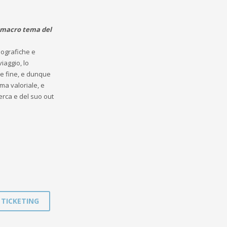
l macro tema del
eografiche e
iaggio, lo
e fine, e dunque
ema valoriale, e
erca e del suo out
TICKETING