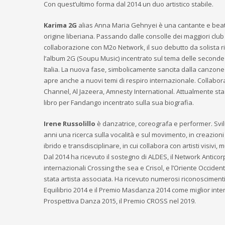
Con quest’ultimo forma dal 2014 un duo artistico stabile.
Karima 2G
alias Anna Maria Gehnyei è una cantante e beat
origine liberiana. Passando dalle consolle dei maggiori club i
collaborazione con M2o Network, il suo debutto da solista ri
l’album 2G (Soupu Music) incentrato sul tema delle seconde
Italia. La nuova fase, simbolicamente sancita dalla canzone A
apre anche a nuovi temi di respiro internazionale. Collabor
Channel, Al Jazeera, Amnesty International. Attualmente st
libro per Fandango incentrato sulla sua biografia.
Irene Russolillo
è danzatrice, coreografa e performer. Svi
anni una ricerca sulla vocalità e sul movimento, in creazioni
ibrido e transdisciplinare, in cui collabora con artisti visivi, 
Dal 2014 ha ricevuto il sostegno di ALDES, il Network Anticorpi
internazionali Crossing the sea e Crisol, e l’Oriente Occidente
stata artista associata. Ha ricevuto numerosi riconosciment
Equilibrio 2014 e il Premio Masdanza 2014 come miglior inter
Prospettiva Danza 2015, il Premio CROSS nel 2019.