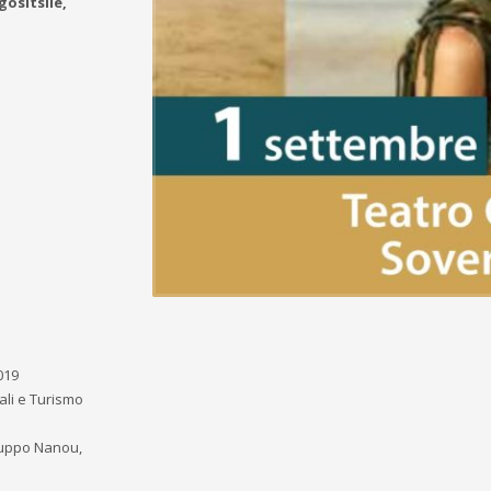
ositsile,
019
ali e Turismo
ruppo Nanou,