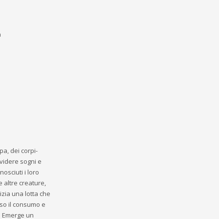
a
pa, dei corpi-
ividere sogni e
osciuti i loro
le altre creature,
izia una lotta che
rso il consumo e
no. Emerge un