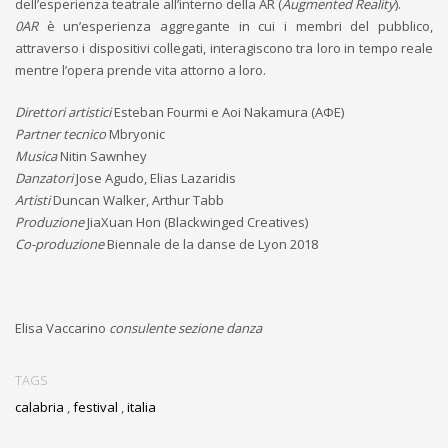
dell’esperienza teatrale all’interno della AR (
Augmented Reality
).
0AR
è un’esperienza aggregante in cui i membri del pubblico,
attraverso i dispositivi collegati, interagiscono tra loro in tempo reale
mentre l’opera prende vita attorno a loro.
Direttori artistici
Esteban Fourmi e Aoi Nakamura (AΦE)
Partner tecnico
Mbryonic
Musica
Nitin Sawnhey
Danzatori
Jose Agudo, Elias Lazaridis
Artisti
Duncan Walker, Arthur Tabb
Produzione
JiaXuan Hon (Blackwinged Creatives)
Co-produzione
Biennale de la danse de Lyon 2018
Elisa Vaccarino
consulente sezione danza
TAGS
calabria
,
festival
,
italia