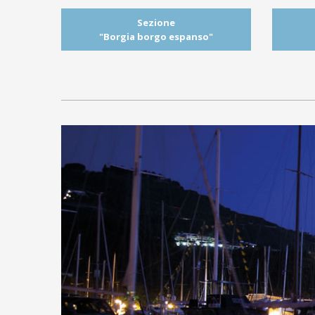
Sezione
"Borgia borgo espanso"