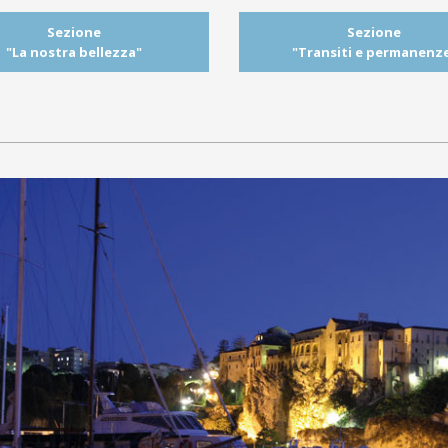
Sezione
Sezione
"La nostra bellezza"
"Transiti e permanenz