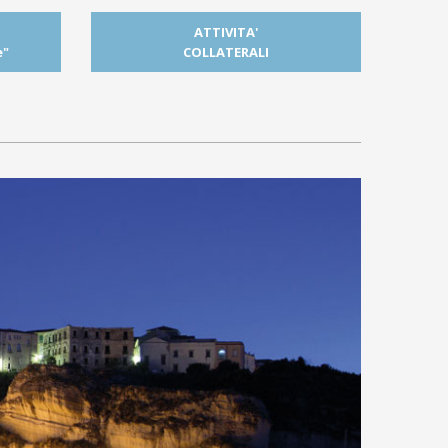
ATTIVITA'
e"
COLLATERALI