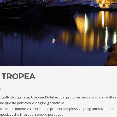
 - TROPEA
a
 golfo di Squillace, Armonied'ArteFestival propone percorsi guidati dall'es
nno questo particolare viaggio giornaliero.
ta quale timone valoriale della propria complessiva programmazione, dara
propositivoche il festival sempre persegue.