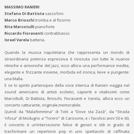
MASSIMO RANIERI
Stefano Di Battista
sassofoni
Marco Brioschi
tromba e al flicorno
Rita Marcotulli
pianoforte
Riccardo Fioravanti
contrabbasso
Israel Varela
batteria.
Quando la musica napoletana che rappresenta un mondo di
straordinaria potenza espressiva è rivissuta con tutte le nuance
ritmiche e armoniche del jazz, ecco allora una performance inedita,
elegante e frizzante insieme, morbida ed ironica, lieve e pungente:
una Malìa.
E se lo spirito partenopeo della voce intensa di Ranieri viaggia nel
sound americano di artisti eccletici, sapienti e vitalissimi come
Marcoltulli, Di Battista, Brioschi, Fioravanti e Varela, allora ecco un
concerto catturante, originale,memorabile.
Quindi da “Malafemmina” di Totò a “Dove sta Zazà”, da “Strada
‘nfosa” di Modugno a “Torero” di Carosone, e i favolosi anni 50 e 60,
il concerto è un’intersezione felice di generi e stili in grado di
trasformare un repertorio pop in uno spettacolo di raffinata