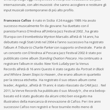
internazionale, con altri musicisti che sanno accogliere e restituire gli
input musicali contemporanei di più alto profilo.
Francesco Cafiso
è nato in Sicilia il 24 maggio 1989. Ha avuto
successo musicalmente fin da giovane: ha duettato con il
pianista Franco D’Andrea all’Umbria Jazz Festival 2002 , ha girato
l’Europa con il trombettista Wynton Marsalis all’età di 14 anni, ha
debuttato negli Stati Uniti nel 2004 e l’anno successivo ha registrato
l’album
A Tribute to Charlie Parker
con supporto orchestrale. Parte di
un concerto con D’Andrea al Pescara Jazz Festival 2002 è stato poi
pubblicato come album
Standing Ovation Pescara
. Ha continuato a
registrare l’album in studio
New York Lullaby
per la Venus
Records all’età di 16 anni Questo è stato seguito da
Portrait in Black
and White
e
Seven Steps to Heaven
, che erano album in quartetto
per la stessa etichetta. Ha registrato il suo ottavo album come
leader,
Angelica
, all’età di 19 anni; è stato rilasciato da CAM Jazz . Nel
2011, la Verve Records ha pubblicato il suo
Moody’n
, che era bebop-
basato ed è stato giudicato da alcuni critici ben eseguito ma
illustrativo della mancanza di innovazione di Cafiso. Per i tre anni
successivi Cafiso non registrò e fece tournée molto meno di