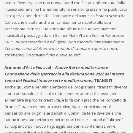
prima. Riemerge con una nuova band che è stata influenzata dalla
musica siciliana ma ha mantenuto la sensibilità jazz, e ha pubblicato
la registrazione di tre CD . Gran parte della musica è stata scritta da
Cafiso, che è stato anche un cambiamento rispetto alla sua
precedente carriera. Ha attribuito alcuni dei suoi cambiamenti
musicali al passaggio da un Selmer Mark VI a un Selmer Reference
54 : “Il
nuovo sassofono è più rigido. Non risponde immediatamente.
Cercando come adattare il mio modo di suonare a questo nuovo
strumento, Ho trovato il mio nuovo sound
“.
Armonie d’Arte Festival
– Nuove Rotte mediterranee
Connessione dello spettacolo alla declinazione 2022 del macro
tema del Festival (nuove rotte mediterranee):
TRANSITI
Anche qui, come per altri spettacoli del programma, “transiti” diventa
storia personale di chi sulle rotte mediterranee si è mosso per
alimentare la propria creatività, e lo fa con il jazz che nel concetto di
“transiti” ha un elemento costitutivo, sia in termini materiali
pensando alle origini e ai transiti di uomini da terre diverse e che
hanno innestato nei loro nuovi territori i ritmi e i sound di “altrove”
sviluppando poi nuovo linguaggio, sia per le contaminazioni e
intersezioni di cui si è alimentato il jazz successivamente nelle varie