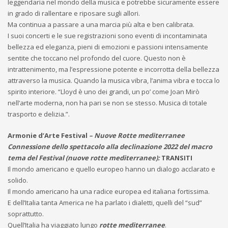
leggendaria nel mondo della musica e potrebbe sicuramente essere
in grado di rallentare e riposare sugli allori.
Ma continua a passare a una marcia più alta e ben calibrata.
I suoi concerti e le sue registrazioni sono eventi di incontaminata
bellezza ed eleganza, pieni di emozioni e passioni intensamente
sentite che toccano nel profondo del cuore. Questo non è
intrattenimento, ma l’espressione potente e incorrotta della bellezza
attraverso la musica. Quando la musica vibra, l’anima vibra e tocca lo
spirito interiore. “Lloyd è uno dei grandi, un po’ come Joan Mirò
nell’arte moderna, non ha pari se non se stesso. Musica di totale
trasporto e delizia.”.
Armonie d’Arte Festival
– Nuove Rotte mediterranee
Connessione dello spettacolo alla declinazione 2022 del macro
tema del Festival (nuove rotte mediterranee):
TRANSITI
Il mondo americano e quello europeo hanno un dialogo acclarato e
solido.
Il mondo americano ha una radice europea ed italiana fortissima.
E dell’Italia tanta America ne ha parlato i dialetti, quelli del “sud”
soprattutto.
Quell’Italia ha viaggiato lungo
rotte mediterranee
.