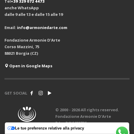
Tel
+39 329 072 4473
anche WhatsApp
dalle 9 alle 13 e dalle 15 alle 19
Email:
info@armoniedarte.com
Fondazione Armonie D'Arte
Corso Mazzini, 75
88021 Borgia (CZ)
Open in Google Maps
GET SOCIAL
© 2000 -
2026 All rights reserved.
Fondazione Armonie D'Arte
P.Iva 3416420796
Le tue preferenze relative alla privacy
design by
Creadiva
.