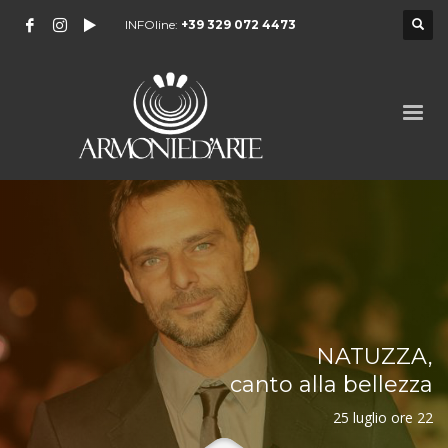
INFOline:
+39 329 072 4473
NATUZZA,
canto alla bellezza
25 luglio ore 22