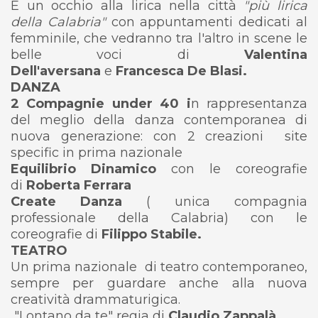
E un occhio alla lirica nella città
"più lirica
della Calabria"
con appuntamenti dedicati al
femminile, che vedranno tra l'altro in scene le
belle voci di
Valentina
Dell'aversana
e
Francesca De Blasi.
DANZA
2 Compagnie under 40 i
n rappresentanza
del meglio della danza contemporanea di
nuova generazione: con 2 creazioni site
specific in prima nazionale
Equilibrio Dinamico
con le coreografie
di
Roberta Ferrara
Create Danza
( unica compagnia
professionale della Calabria) con le
coreografie di
Filippo Stabile.
TEATRO
Un prima nazionale di teatro contemporaneo,
sempre per guardare anche alla nuova
creatività drammaturigica.
"Lontano da te" regia di
Claudio Zappalà