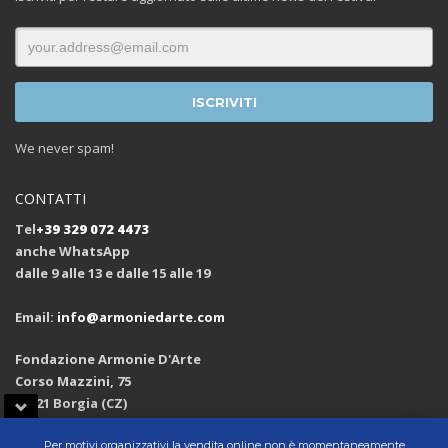
We never spam!
CONTATTI
Tel
+39 329 072 4473
anche WhatsApp
dalle 9 alle 13 e dalle 15 alle 19
Email:
info@armoniedarte.com
Fondazione Armonie D'Arte
Corso Mazzini, 75
88021 Borgia (CZ)
Open in Google Maps
Per motivi organizzativi la vendita online non è momentaneamente